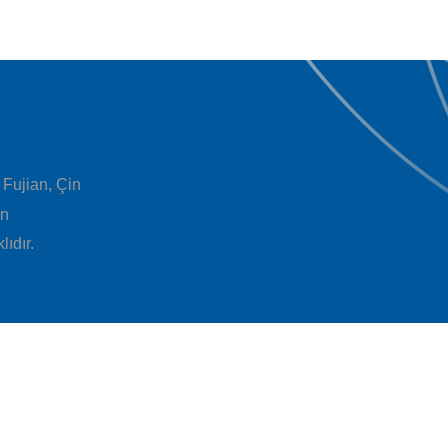
 Fujian, Çin
in
ıdır.