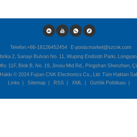
Telefon:
+86-18126452454
E-posta:
market@szcnk.com
brika 2, Sanayi Bulvarı No. 11, Wuping Endüstri Parkı, Longyan
fis: 11F, Blok B, No. 19, Jinxiu Mid Rd., Pingshan Shenzhen, Ç
f Hakkı © 2024 Fujian CNK Electronics Co., Ltd. Tüm Hakları Sakl
Links
|
Sitemap
|
RSS
|
XML
|
Gizlilik Politikası
|